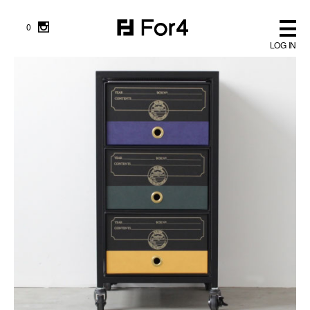
0
LOG IN
NEWS
FURNITURE
WORK WEAR
GOODS
OUTLET
ABOUT