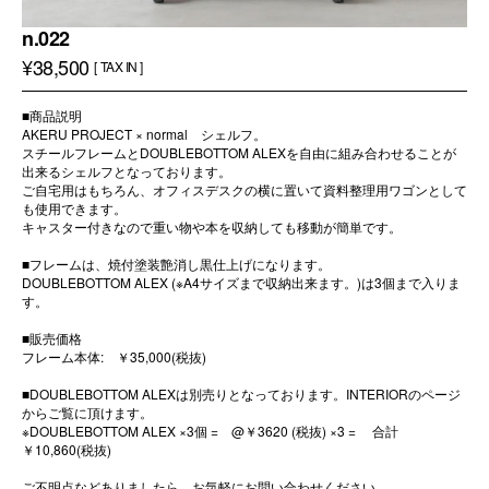
n.022
¥38,500
[ TAX IN ]
■商品説明
AKERU PROJECT × normal シェルフ。
スチールフレームとDOUBLEBOTTOM ALEXを自由に組み合わせることが
出来るシェルフとなっております。
ご自宅用はもちろん、オフィスデスクの横に置いて資料整理用ワゴンとして
も使用できます。
キャスター付きなので重い物や本を収納しても移動が簡単です。
■フレームは、焼付塗装艶消し黒仕上げになります。
DOUBLEBOTTOM ALEX (※A4サイズまで収納出来ます。)は3個まで入りま
す。
■販売価格
フレーム本体: ￥35,000(税抜)
■DOUBLEBOTTOM ALEXは別売りとなっております。INTERIORのページ
からご覧に頂けます。
※DOUBLEBOTTOM ALEX ×3個 = @￥3620 (税抜) ×3 = 合計
￥10,860(税抜)
ご不明点などありましたら、お気軽にお問い合わせください。