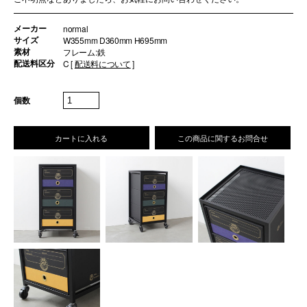
メーカー
normal
サイズ
W355mm D360mm H695mm
素材
フレーム:鉄
配送料区分
C [
配送料について
]
個数
カートに入れる
この商品に関するお問合せ