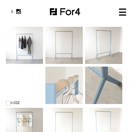
0
FURNITURE
NEWS
WORK WEAR
ABOUT
GOODS
LOG IN
OUTLET