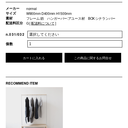
メーカー
normal
サイズ
W900mm D400mm H1500mm
素材
フレーム:鉄 ハンガーバー:アユース材 BOX:シナランバー
配送料区分
G [
配送料について
]
n.031/032
個数
カートに入れる
この商品に関するお問合せ
RECOMMEND ITEM