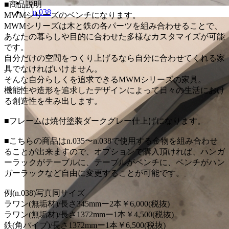
■商品説明
MWMシリーズのベンチになります。
MWMシリーズは木と鉄の各パーツを組み合わせることで、
あなたの暮らしや目的に合わせた多様なカスタマイズが可能
です。
自分だけの空間をつくり上げるなら自分に合わせてくれる家
具でなければいけません。
そんな自分らしくを追求できるMWMシリーズの家具。
機能性や造形を追求したデザインによって日々の生活におけ
る創造性を生み出します。
■フレームは焼付塗装ダークグレー仕上げになります。
■こちらの商品はn.035〜n.038で使用する金物を組み合わせ
ることが出来ますので、オプションで購入頂ければ、ハンガ
ーラックがテーブルに、テーブルがベンチに、ベンチがハン
ガーラックなど自由に変更することが可能です。
例(n.038)写真同サイズ
ラワン(無垢材)/長さ345mmー2本￥6,000(税抜)
ラワン(無垢材)/長さ1372mmー1本￥4,500(税抜)
鉄(角パイプ)/長さ1372mmー1本￥6,500(税抜)