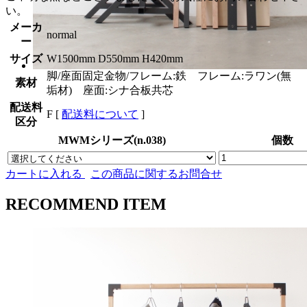
い。
メーカ
normal
ー
サイズ
W1500mm D550mm H420mm
脚/座面固定金物/フレーム:鉄 フレーム:ラワン(無
素材
垢材) 座面:シナ合板共芯
配送料
F [
配送料について
]
区分
MWMシリーズ(n.038)
個数
カートに入れる
この商品に関するお問合せ
RECOMMEND ITEM