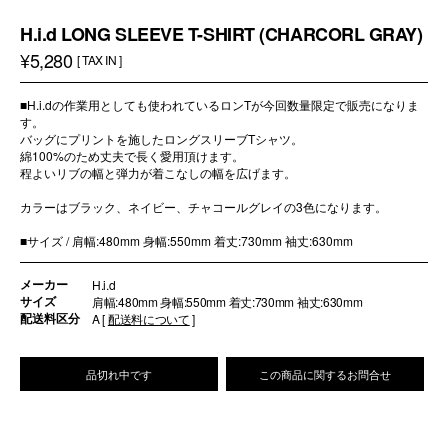
H.i.d LONG SLEEVE T-SHIRT (CHARCORL GRAY)
¥5,280
[ TAX IN ]
■H.i.dの作業用としても使われているロンTが今回数量限定で販売になりま
す。
バッグにプリントを施したロングスリーブTシャツ。
綿100%のため丈夫で長く愛用頂けます。
程よいリブの幅と弾力が着こなしの幅を広げます。
カラーはブラック、ネイビー、チャコールグレイの3色になります。
■サイズ / 肩幅:480mm 身幅:550mm 着丈:730mm 袖丈:630mm
メーカー
H.i.d
サイズ
肩幅:480mm 身幅:550mm 着丈:730mm 袖丈:630mm
配送料区分
A [
配送料について
]
品切れ中です
この商品に関するお問合せ