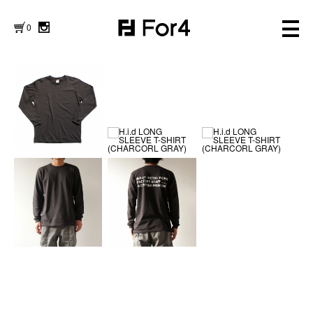
0
FURNITURE
NEWS
WORK WEAR
ABOUT
GOODS
LOG IN
OUTLET