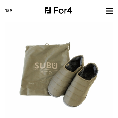
0
FURNITURE
NEWS
WORK WEAR
ABOUT
GOODS
LOG IN
OUTLET