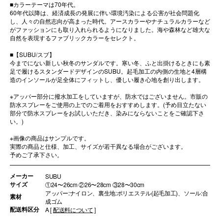
■カラーテーマは70年代。
60年代以降は、経済成長の発展に伴い環境汚染による公害が社会問題化
し、人々の自然志向が高まった時代。アースカラーやナチュラルカラーなど
がファッションにも取り入れられるようになりました。海や森林など雄大な
自然を表現するファブリックカラーをセレクト。
■【SUBU/スブ】
今までにない新しい秋冬のサンダルです。寒い冬、ふと出掛けるときにも素
足で履けるスタンダードデザインのSUBU。起毛加工の内側の生地と4層構
造のインソールが足全体にフィットし、優しい履き心地を創り出します。
※アッパー部分に撥水加工をしていますが、防水ではございません。市販の
防水スプレーをご使用の上でのご着用をおすすめします。(予め目立たない
部分で防水スプレーをお試しいただき、染みにならないことをご確認下さ
い。)
※画像の商品はサンプルです。
実際の商品と仕様、加工、サイズが若干異なる場合がございます。
予めご了承下さい。
メーカー
SUBU
サイズ
①24〜26cm ②26〜28cm ③28〜30cm
アッパー:ナイロン、裏生地:ポリエステル(起毛加工)、ソール:合
素材
成ゴム
配送料区分
A [
配送料について
]