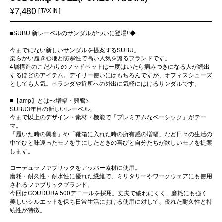
¥7,480
[ TAX IN ]
■SUBU 新レーベルのサンダルがついに登場!!◆
今までにない新しいサンダルを提案するSUBU。
柔らかい履き心地と防寒性で高い人気を誇るブランドです。
4層構造のこだわりのフッドベットは一度はいたら病みつきになる人が続出
するほどのアイテム。デイリー使いにはもちろんですが、オフィスシューズ
としても人気。ベランダや近所への外出に気軽にはけるサンダルです。
■【amp】とは=<増幅・興奮>
SUBU3年目の新しいレーベル。
今まで以上のデザイン・素材・機能で「プレミアムなベーシック」がテー
マ。
「履いた時の興奮」や「靴箱に入れた時の所有感の増幅」など日々の生活の
中でひと味違ったモノを手にしたときの喜びと自分たちが欲しいモノを提案
します。
コーデュラファブリックをアッパー素材に使用。
磨耗・耐久性・耐水性に優れた繊維で、ミリタリーやワークウェアにも使用
されるファブリックブランド。
今回はCOUDURA 500デニールを採用。丈夫で破れにくく、磨耗にも強く
美しいシルエットを保ち日常生活における使用に対して、優れた耐久性と持
続性が特徴。